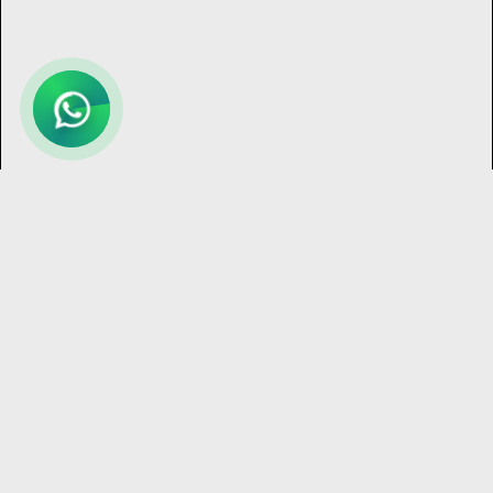
Bize
Ulaş
Bisikletinizi seçmek ya da herhangi bir konuda
bizimle sohbet etmek isterseniz, lütfen yazın.