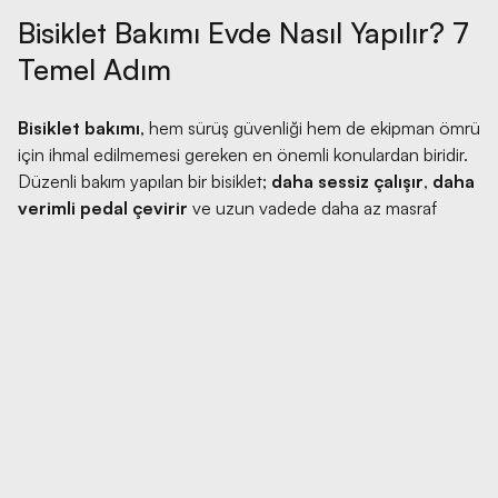
Bisiklet Bakımı Evde Nasıl Yapılır? 7
Temel Adım
Bisiklet bakımı
, hem sürüş güvenliği hem de ekipman ömrü
için ihmal edilmemesi gereken en önemli konulardan biridir.
Düzenli bakım yapılan bir bisiklet;
daha sessiz çalışır
,
daha
verimli pedal çevirir
ve uzun vadede daha az masraf
Bize
çıkarır. Evde uygulanabilecek temel bakım işlemleri
sayesinde bisikletinizi her zaman sürüşe hazır tutabilirsiniz.
Daha kapsamlı bilgiler için
detaylı bakım rehberi
Ulaş
sayfasını da inceleyebilirsiniz.
Aşağıda, evde kolayca uygulayabileceğiniz
7 temel
bisiklet bakım adımını
bulabilirsiniz. Ayrıca ihtiyaç
duyabileceğiniz ekipmanları ve hangi ürünlerin ne işe