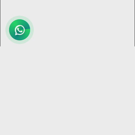
Bize
Ulaş
Bisikletinizi seçmek ya da herhangi bir konuda
bizimle sohbet etmek isterseniz, lütfen yazın.