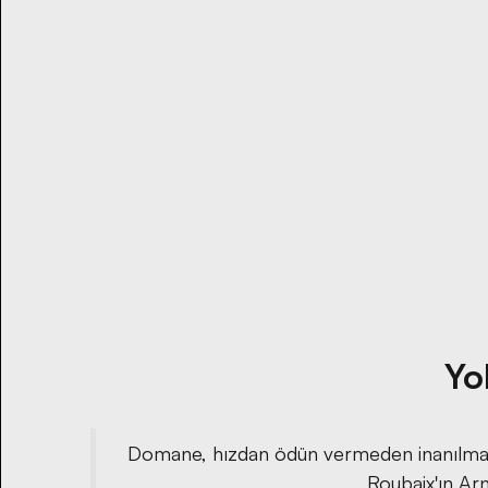
Keşfet
Yo
Domane, hızdan ödün vermeden inanılmaz day
Roubaix'ın Arn