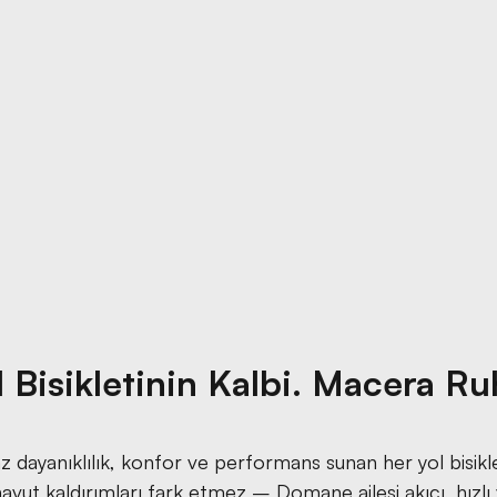
l Bisikletinin Kalbi. Macera Ru
anıklılık, konfor ve performans sunan her yol bisikletidir
avut kaldırımları fark etmez – Domane ailesi akıcı, hızlı 