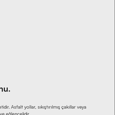
Shop
hu.
. Asfalt yollar, sıkıştırılmış çakıllar veya
ve eğlencelidir.